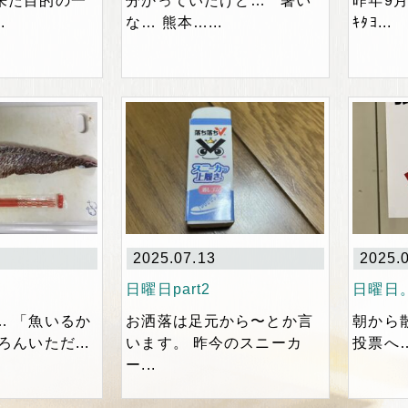
来た目的の一
分かっていたけど… 暑い
昨年9
.
な… 熊本…...
ｷﾀﾖ...
2025.07.13
2025.
日曜日part2
日曜日
… 「魚いるか
お洒落は足元から〜とか言
朝から
ろんいただ...
います。 昨今のスニーカ
投票へ…
ー...