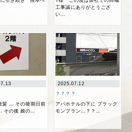
月に引き続き 熊本へ
T様 この度は弊社での白蟻
工事誠にありがとうござ
い...
07.13
2025.07.12
。
？？？？
散髪 … その後期日前
アパホテルの下に ブラック
 その後 娘の...
モンブラン…？？...