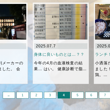
2025.07.7
2025.
身体に良いものとは…？？
ランチ
剤メーカーの
今年の4月の血液検査の結
小洒落
ました。 会
果… はい。 健康診断で脂...
ました
鶏。...
←
1
2
3
4
5
6
7