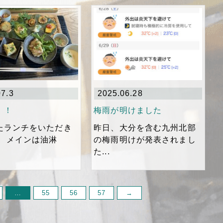
07.3
2025.06.28
！！
梅雨が明けました
たランチをいただき
昨日、大分を含む九州北部
！ メインは油淋
の梅雨明けが発表されまし
た...
…
55
56
57
→