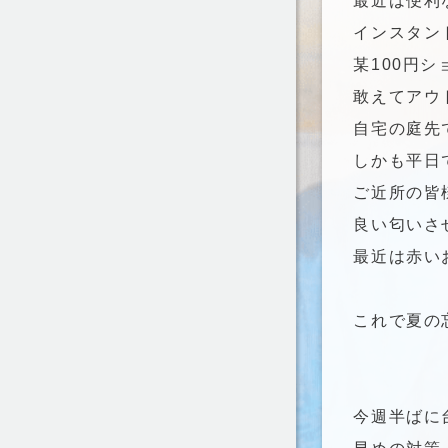
最近は便利
インスタン
某100円
敢えてアウ
自宅の庭先
しかも平日
ご近所の皆様ｽ
良い匂いさ
最近は赤い
これで夏の
今週半ばに