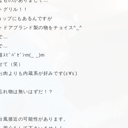
なものがありまして…
トグリル！！
ショップにもあるんですが
トドアブランド製の物をチョイス^_^
で…
で…
ﾋﾞﾊﾞｾﾞﾝm(_ _)m
せて（笑）
お肉よりも内蔵系が好みです(≧∀≦)
忘れ物は無いはずだ！？
台風接近の可能性があります。