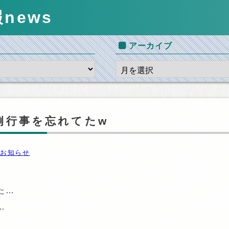
報
news
アーカイブ
例行事を忘れてたw
お知らせ
た…
…