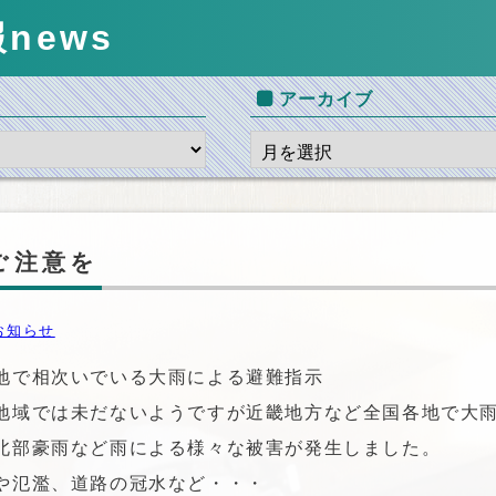
報
news
アーカイブ
ご注意を
お知らせ
地で相次いでいる大雨による避難指示
地域では未だないようですが近畿地方など全国各地で大
北部豪雨など雨による様々な被害が発生しました。
や氾濫、道路の冠水など・・・