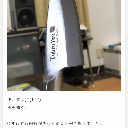
使い道は(*´Д｀*)
魚を捌く。
今年は釣行回数が少なく正直不完全燃焼でした。