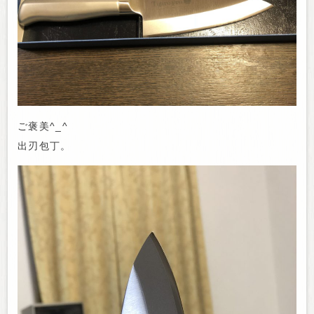
ご褒美^_^
出刃包丁。