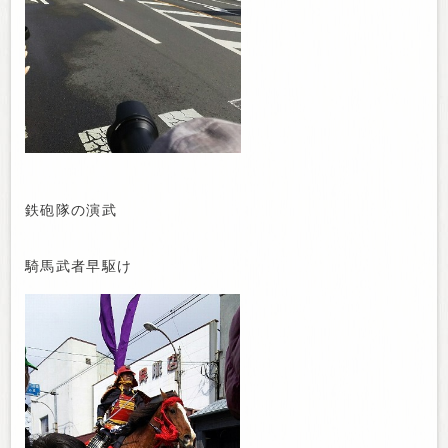
鉄砲隊の演武
騎馬武者早駆け